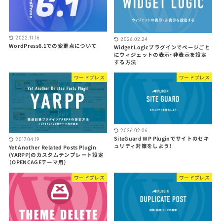
2022.11.16
2026.02.24
WordPress6.1での変更点について
Widget Logicプラグインでページごと
にウィジェットの表示・非表示を設定
する方法
ワードプレス
ワードプレス
2026.02.06
SiteGuard WP Pluginでサイトのセキ
2017.04.19
ュリティ対策をしよう！
Yet Another Related Posts Plugin
(YARPP)のカスタムテンプレート設定
（OPENCAGEテーマ用）
ワードプレス
ワードプレス