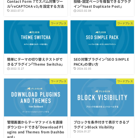
Contact Form 7でスパム対策ツー
投稿・固定ページを複製できるプラグ
ル「reCAPTCHA v3」を設定する方法
イン「Yoast Duplicate Post」
2023.07.31
2023.02.08
ワードプレス
ワードプレス
簡単にテーマの切り替えテストがで
SEO対策プラグイン「SEO SIMPLE
きるプラグイン「Theme Switcha」
PACK」の使い方
2022.12.27
2026.02.05
ワードプレス
ワードプレス
管理画面からテーマファイルを直接
ブロックを条件付きで表示できるプ
ダウンロードできる「Download Pl
ラグインBlock Visibility
ugins and Themes from Dashbo
2026.01.27
ard」