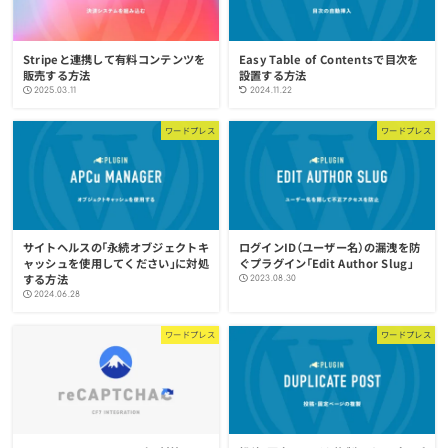
Stripeと連携して有料コンテンツを
Easy Table of Contentsで目次を
販売する方法
設置する方法
2025.03.11
2024.11.22
ワードプレス
ワードプレス
サイトヘルスの「永続オブジェクトキ
ログインID（ユーザー名）の漏洩を防
ャッシュを使用してください」に対処
ぐプラグイン「Edit Author Slug」
する方法
2023.08.30
2024.06.28
ワードプレス
ワードプレス