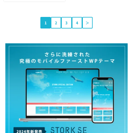
1
2
3
4
＞