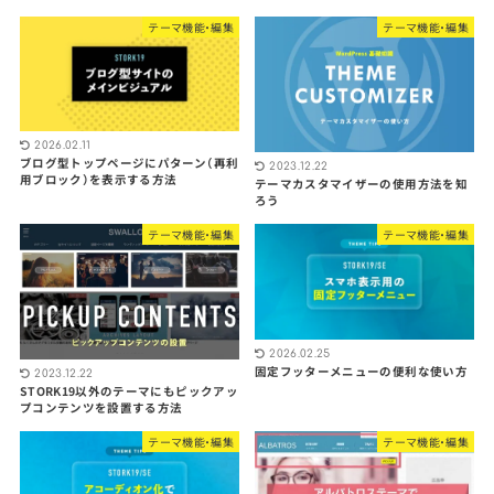
テーマ機能・編集
テーマ機能・編集
2026.02.11
ブログ型トップページにパターン（再利
2023.12.22
用ブロック）を表示する方法
テーマカスタマイザーの使用方法を知
ろう
テーマ機能・編集
テーマ機能・編集
2026.02.25
固定フッターメニューの便利な使い方
2023.12.22
STORK19以外のテーマにもピックアッ
プコンテンツを設置する方法
テーマ機能・編集
テーマ機能・編集