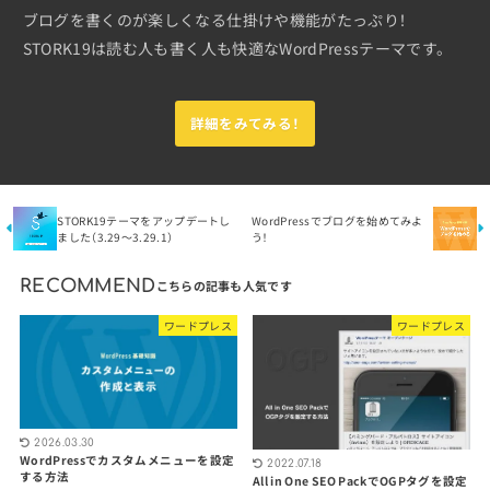
ブログを書くのが楽しくなる仕掛けや機能がたっぷり！
STORK19は読む人も書く人も快適なWordPressテーマです。
詳細をみてみる！
STORK19テーマをアップデートし
WordPressでブログを始めてみよ
ました（3.29〜3.29.1）
う！
RECOMMEND
ワードプレス
ワードプレス
2026.03.30
WordPressでカスタムメニューを設定
2022.07.18
する方法
All in One SEO PackでOGPタグを設定