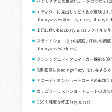
パンくずナビの構造化データの仕様をschema
エディターに見出しなどの色が反映されるようになり
library/css/editor-style.css, library/
上記に伴いblock-style.cssファイルを削除、統
スライドショーのjsの調整、HTMLの調整（parts_sl
library/css/slick.css）
クラシックエディタにマーカー機能を追加（+ librar
β版 画像にloading="lazy"を付与するオプショ
アコーディオンショートコードの追加（library
カテゴリーリストショートコードの追加（librar
CSSの軽度な修正（style.css）