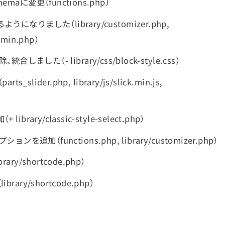
に変更（functions.php）
ました（library/customizer.php,
admin.php）
合しました（- library/css/block-style.css）
ider.php, library/js/slick.min.js,
y/classic-style-select.php）
ンを追加（functions.php, library/customizer.php）
/shortcode.php）
y/shortcode.php）