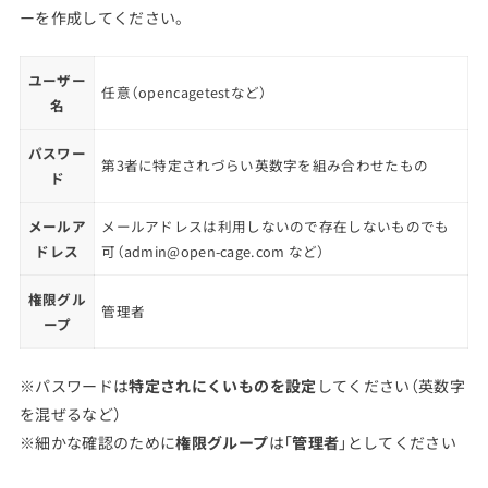
ーを作成してください。
ユーザー
任意（opencagetestなど）
名
パスワー
第3者に特定されづらい英数字を組み合わせたもの
ド
メールア
メールアドレスは利用しないので存在しないものでも
ドレス
可（admin@open-cage.com など）
権限グル
管理者
ープ
※パスワードは
特定されにくいものを設定
してください（英数字
を混ぜるなど）
※細かな確認のために
権限グループ
は「
管理者
」としてください